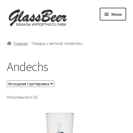
Перейти
Перейти
Меню
к
к
навигации
содержимому
Развер
Пивные бокалы
вложен
Главная
Товары с меткой «Andechs»
меню
Развер
Аксессуары
вложен
Andechs
меню
Посуда для детей
Обложки
Показаны все (3)
Бокал под заказ