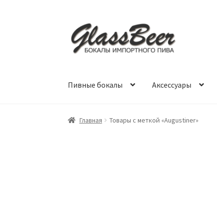
Перейти
Перейти
к
к
навигации
содержимому
Пивные бокалы
Аксессуары
Главная
Товары с меткой «Augustiner»