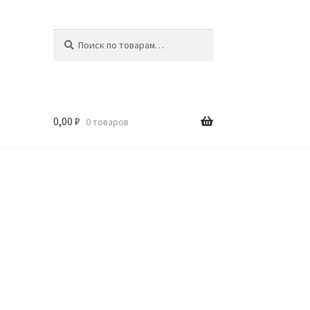
Искать:
Поиск
0,00
₽
0 товаров