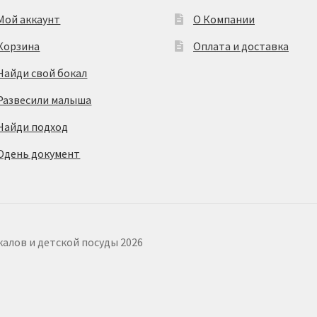
Мой аккаунт
О Компании
Корзина
Оплата и доставка
Найди свой бокал
Развесили малыша
Найди подход
Одень документ
калов и детской посуды 2026