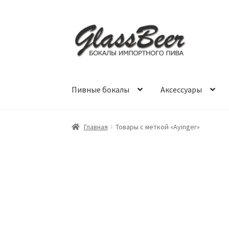
Перейти
Перейти
к
к
навигации
содержимому
Пивные бокалы
Аксессуары
Главная
Товары с меткой «Ayinger»