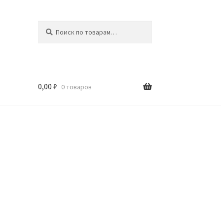
Искать:
Поиск
0,00
₽
0 товаров