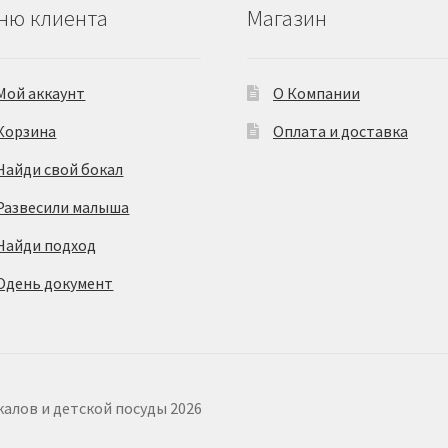
ню клиента
Магазин
Мой аккаунт
О Компании
Корзина
Оплата и доставка
Найди свой бокал
Развесили малыша
Найди подход
Одень документ
калов и детской посуды 2026