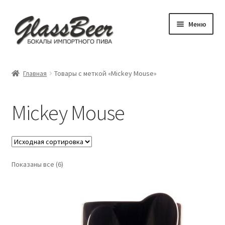
Перейти
Перейти
Меню
к
к
навигации
содержимому
Развер
Пивные бокалы
вложен
Главная
Товары с меткой «Mickey Mouse»
меню
Развер
Аксессуары
вложен
Mickey Mouse
меню
Посуда для детей
Обложки
Показаны все (6)
Бокал под заказ