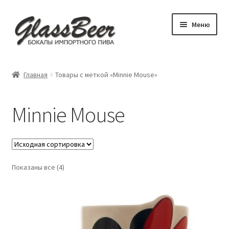
Перейти
Перейти
Меню
к
к
навигации
содержимому
Развер
Пивные бокалы
вложен
Главная
Товары с меткой «Minnie Mouse»
меню
Развер
Аксессуары
вложен
Minnie Mouse
меню
Посуда для детей
Обложки
Показаны все (4)
Бокал под заказ