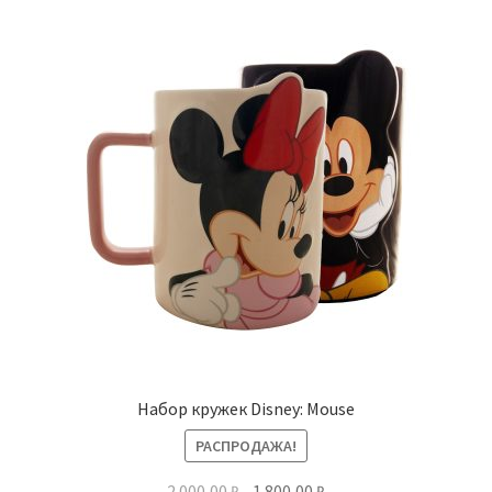
Набор кружек Disney: Mouse
РАСПРОДАЖА!
Первоначальная
Текущая
2 000,00
₽
1 800,00
₽