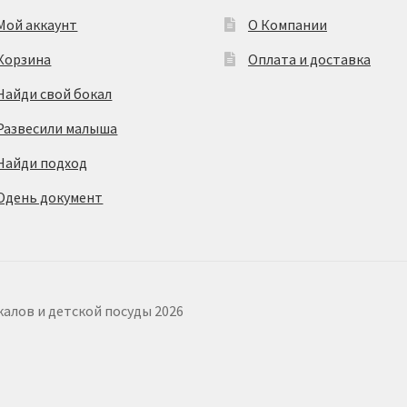
Мой аккаунт
О Компании
Корзина
Оплата и доставка
Найди свой бокал
Развесили малыша
Найди подход
Одень документ
калов и детской посуды 2026