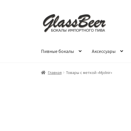
Перейти
Перейти
к
к
навигации
содержимому
Пивные бокалы
Аксессуары
Главная
Товары с меткой «Mjolnir»