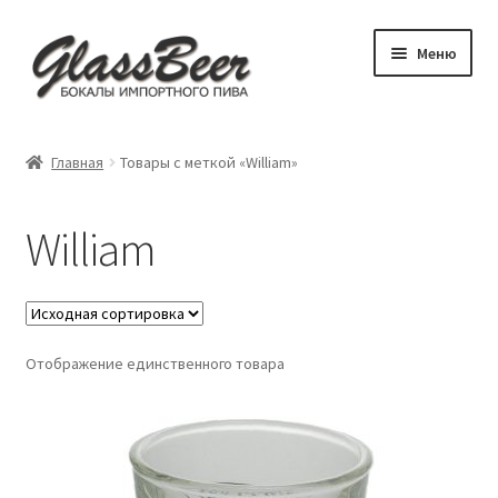
Перейти
Перейти
Меню
к
к
навигации
содержимому
Развер
Пивные бокалы
вложен
Главная
Товары с меткой «William»
меню
Развер
Аксессуары
вложен
William
меню
Посуда для детей
Обложки
Отображение единственного товара
Бокал под заказ