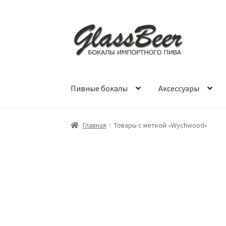
Перейти
Перейти
к
к
навигации
содержимому
Пивные бокалы
Аксессуары
Главная
Товары с меткой «Wychwood»