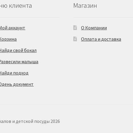
ню клиента
Магазин
Мой аккаунт
О Компании
Корзина
Оплата и доставка
Найди свой бокал
Развесили малыша
Найди подход
Одень документ
калов и детской посуды 2026