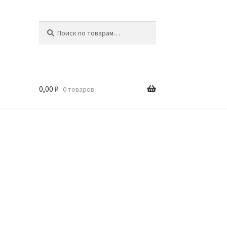
Искать:
Поиск
0,00
₽
0 товаров