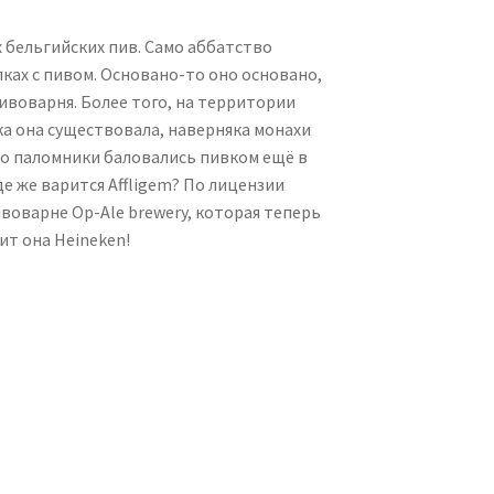
х бельгийских пив. Само аббатство
лках с пивом. Основано-то оно основано,
 пивоварня. Более того, на территории
а она существовала, наверняка монахи
что паломники баловались пивком ещё в
где же варится Affligem? По лицензии
ивоварне Op-Ale brewery, которая теперь
ит она Heineken!