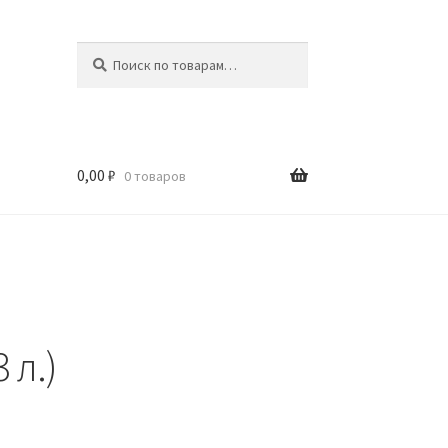
Искать:
Поиск
0,00
₽
0 товаров
 л.)