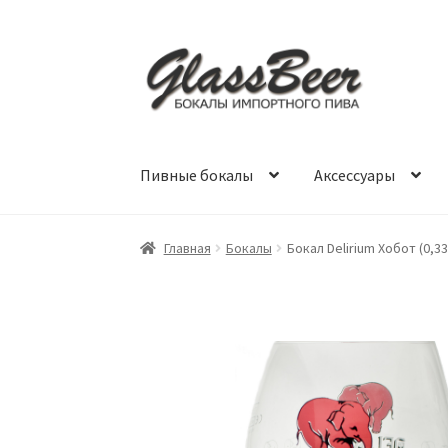
Перейти
Перейти
к
к
навигации
содержимому
Пивные бокалы
Аксессуары
Главная
Бокалы
Бокал Delirium Хобот (0,33 