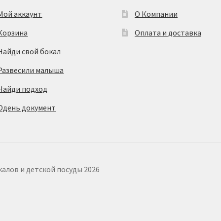
Мой аккаунт
О Компании
Корзина
Оплата и доставка
Найди свой бокал
Развесили малыша
Найди подход
Одень документ
калов и детской посуды 2026