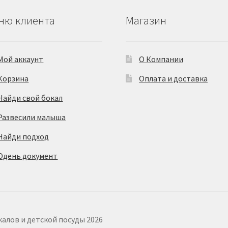
ню клиента
Магазин
Мой аккаунт
О Компании
Корзина
Оплата и доставка
Найди свой бокал
Развесили малыша
Найди подход
Одень документ
калов и детской посуды 2026