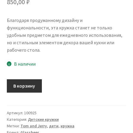
850,00
₽
Благодаря продуманному дизайну и
функциональности, эта кружка станет не только
удобным предметом для ежедневного использования,
но и стильным элементом декора вашей кухни или
рабочего стола.
В наличии
Количество
В корзину
товара
Чашка
Том
и
Артикул:
100925
Категория:
Детские кружки
Джерри
Метки:
Tom and Jerry
,
дети
,
кружка
(0,36
Бренд:
Glassbeer