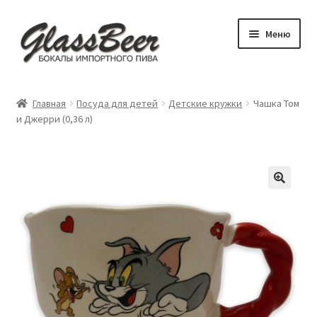
Перейти
Перейти
Меню
к
к
навигации
содержимому
Развер
Пивные бокалы
вложен
Главная
Посуда для детей
Детские кружки
Чашка Том
меню
Развер
и Джерри (0,36 л)
Аксессуары
вложен
меню
Посуда для детей
Обложки
Бокал под заказ