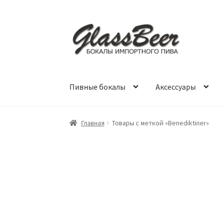
Перейти
Перейти
к
к
навигации
содержимому
Пивные бокалы
Аксессуары
Главная
Товары с меткой «Benediktiner»