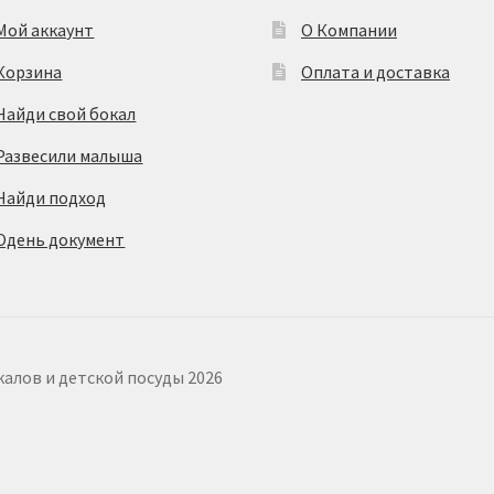
Мой аккаунт
О Компании
Корзина
Оплата и доставка
Найди свой бокал
Развесили малыша
Найди подход
Одень документ
калов и детской посуды 2026