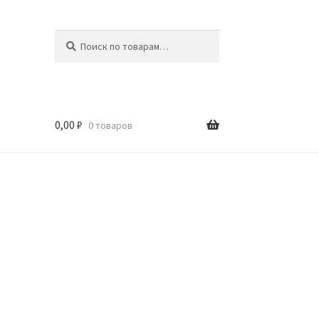
Искать:
Поиск
0,00
₽
0 товаров