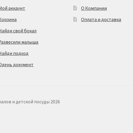
Мой аккаунт
О Компании
Корзина
Оплата и доставка
Найди свой бокал
Развесили малыша
Найди подход
Одень документ
калов и детской посуды 2026