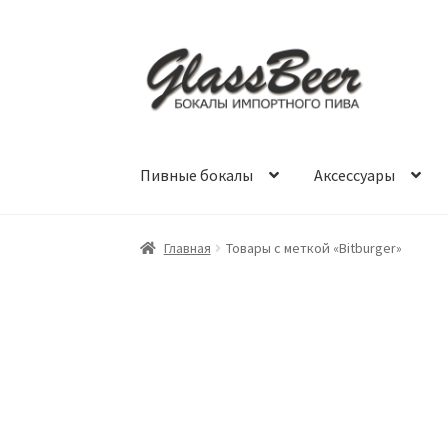
Перейти
Перейти
к
к
навигации
содержимому
Пивные бокалы
Аксессуары
Главная
Товары с меткой «Bitburger»