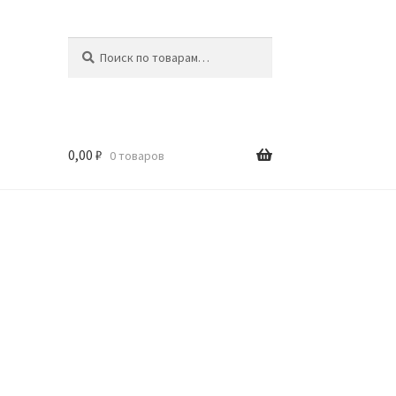
Искать:
Поиск
0,00
₽
0 товаров