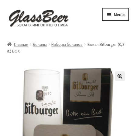
Перейти
Перейти
Меню
к
к
навигации
содержимому
Развер
Пивные бокалы
вложен
Главная
Бокалы
Наборы бокалов
Бокал Bitburger (0,3
меню
Развер
л.) BOX
Аксессуары
вложен
меню
Посуда для детей
Обложки
Бокал под заказ