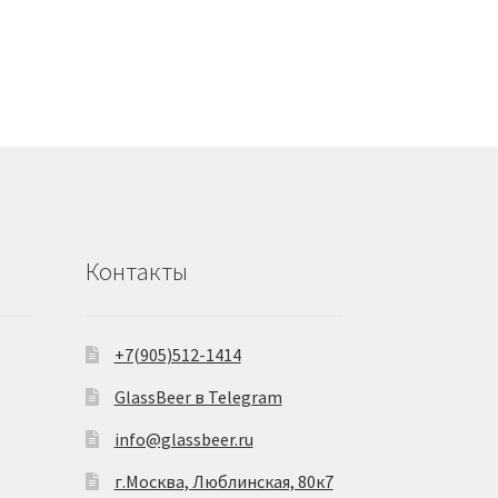
имеет
несколько
вариаций.
Опции
можно
выбрать
на
странице
товара.
Контакты
+7(905)512-1414
GlassBeer в Telegram
info@glassbeer.ru
г.Москва, Люблинская, 80к7