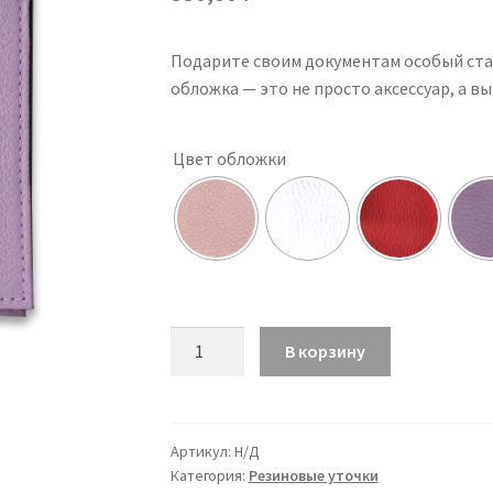
Подарите своим документам особый стат
обложка — это не просто аксессуар, а в
Цвет обложки
Количество
В корзину
товара
Обложка
Duck
Omon
Артикул:
Н/Д
Категория:
Резиновые уточки