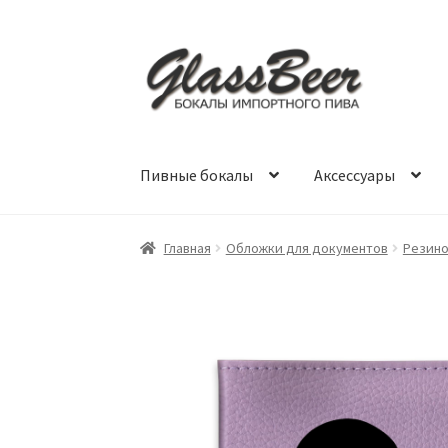
Перейти
Перейти
к
к
навигации
содержимому
Пивные бокалы
Аксессуары
Главная
Обложки для документов
Резино