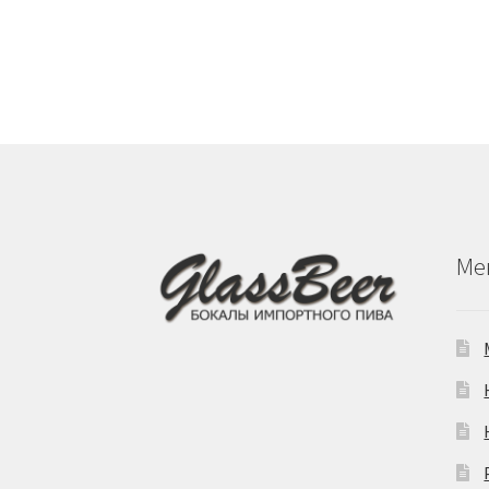
имеет
несколь
вариаци
Опции
можно
выбрать
на
страниц
товара.
Ме