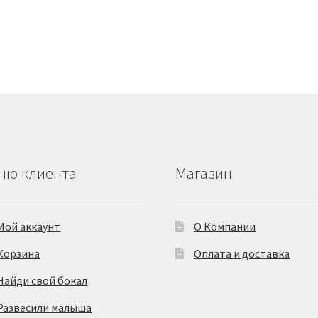
имеет
ко
несколько
й.
вариаций.
Опции
можно
выбрать
на
е
странице
товара.
ню клиента
Магазин
Мой аккаунт
О Компании
Корзина
Оплата и доставка
Найди свой бокал
Развесили малыша