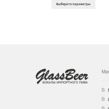
Этот
Выберите параметры
товар
имеет
несколь
вариаци
Опции
можно
выбрать
на
страниц
товара.
Ме