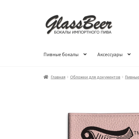
Перейти
Перейти
к
к
навигации
содержимому
Пивные бокалы
Аксессуары
Главная
Обложки для документов
Пивны