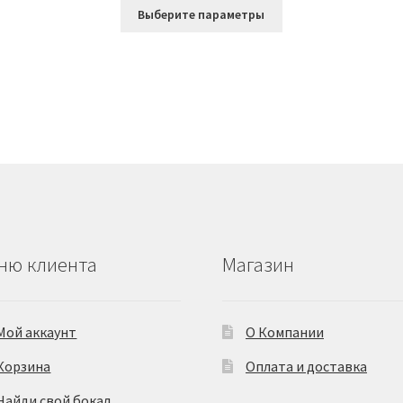
Этот
Выберите параметры
товар
имеет
ко
несколько
й.
вариаций.
Опции
можно
выбрать
на
е
странице
товара.
ню клиента
Магазин
Мой аккаунт
О Компании
Корзина
Оплата и доставка
Найди свой бокал