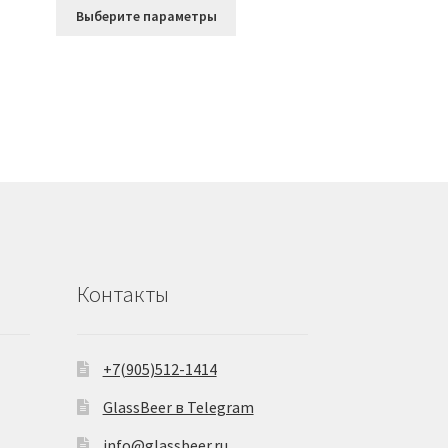
Этот
Выберите параметры
товар
имеет
несколько
вариаций.
Опции
можно
выбрать
на
странице
товара.
Контакты
+7(905)512-1414
GlassBeer в Telegram
info@glassbeer.ru