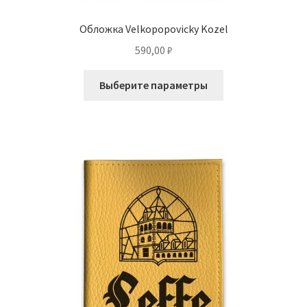
Обложка Velkopopovicky Kozel
590,00
₽
Этот
Выберите параметры
товар
имеет
несколько
вариаций.
Опции
можно
выбрать
на
странице
товара.