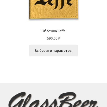
Обложка Leffe
590,00
₽
Этот
Выберите параметры
товар
имеет
несколько
вариаций.
Опции
можно
выбрать
на
странице