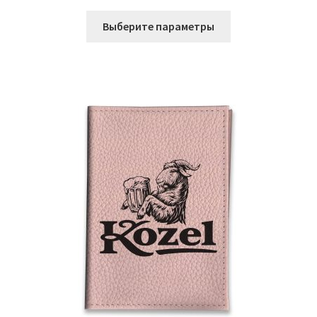
Этот
Выберите параметры
товар
имеет
несколько
вариаций.
Опции
можно
выбрать
на
странице
товара.