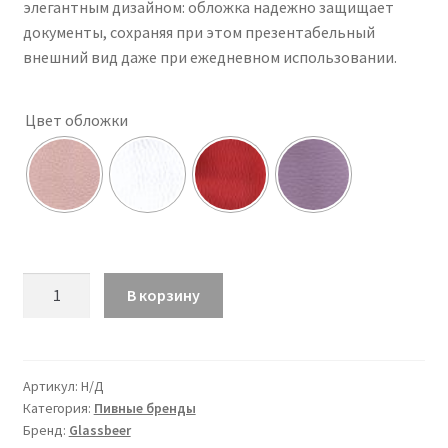
элегантным дизайном: обложка надежно защищает
документы, сохраняя при этом презентабельный
внешний вид даже при ежедневном использовании.
Цвет обложки
Количество
В корзину
товара
Обложка
Bourgogne
des
Артикул:
Н/Д
Категория:
Пивные бренды
Flandres
Бренд:
Glassbeer