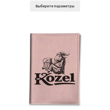
Этот
Выберите параметры
товар
имеет
несколько
вариаций.
Опции
можно
выбрать
на
странице
товара.