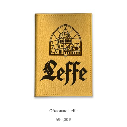
несколько
вариаций.
Опции
можно
выбрать
на
странице
товара.
Обложка Leffe
590,00
₽