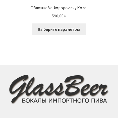
Обложка Velkopopovicky Kozel
590,00
₽
Этот
Выберите параметры
товар
имеет
несколько
вариаций.
Опции
можно
выбрать
на
странице
товара.