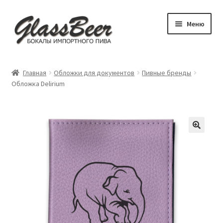
Перейти
Перейти
Меню
к
к
навигации
содержимому
Развер
Пивные бокалы
вложен
Главная
Обложки для документов
Пивные бренды
меню
Развер
Обложка Delirium
Аксессуары
вложен
меню
Посуда для детей
Обложки
Бокал под заказ