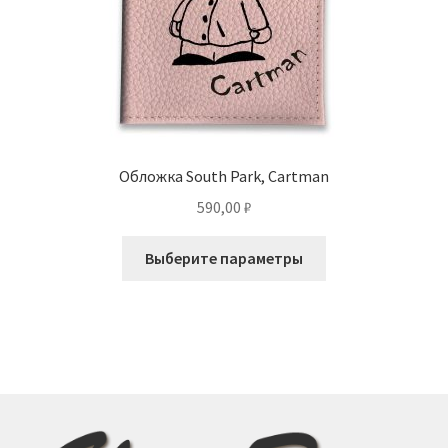
Обложка South Park, Cartman
590,00
₽
Этот
Выберите параметры
товар
имеет
несколько
вариаций.
Опции
можно
выбрать
на