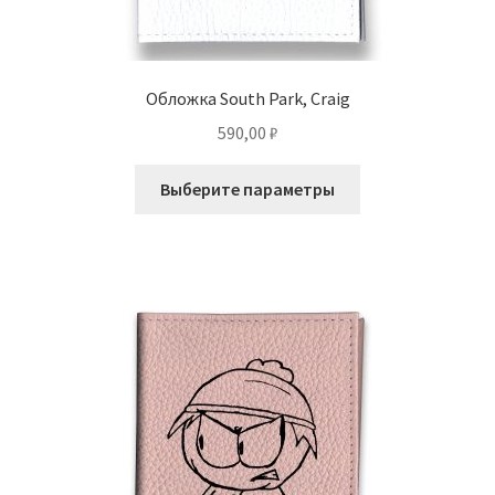
Обложка South Park, Craig
590,00
₽
Этот
Выберите параметры
товар
имеет
несколько
вариаций.
Опции
можно
выбрать
на
странице
товара.