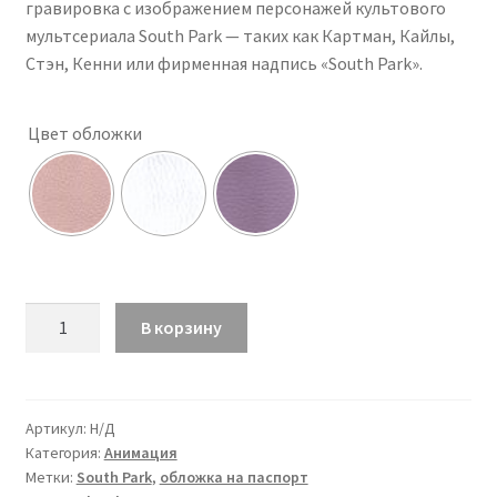
гравировка с изображением персонажей культового
мультсериала South Park — таких как Картман, Кайлы,
Стэн, Кенни или фирменная надпись «South Park».
Цвет обложки
Количество
В корзину
товара
Обложка
South
Park,
Артикул:
Н/Д
Категория:
Анимация
Butters
Метки:
South Park
,
обложка на паспорт