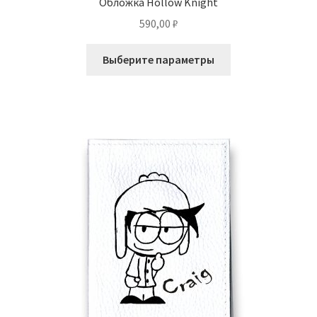
Обложка Hollow Knight
590,00
₽
Этот
Выберите параметры
товар
имеет
несколько
вариаций.
Опции
можно
выбрать
на
странице
товара.