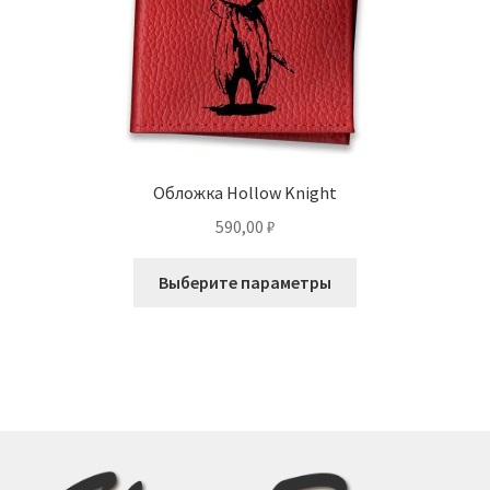
Обложка Hollow Knight
590,00
₽
Этот
Выберите параметры
товар
имеет
несколько
вариаций.
Опции
можно
выбрать
на