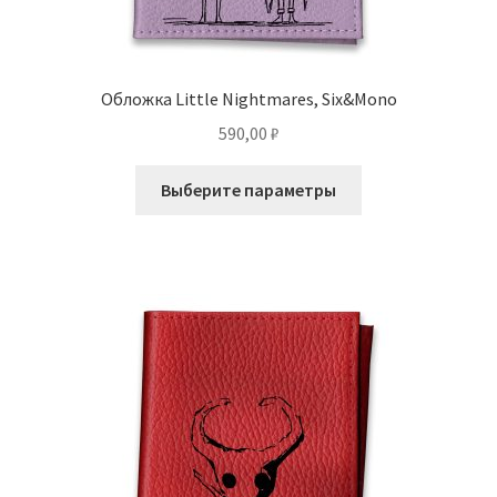
Обложка Little Nightmares, Six&Mono
590,00
₽
Этот
Выберите параметры
товар
имеет
несколько
вариаций.
Опции
можно
выбрать
на
странице
товара.