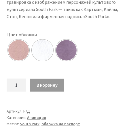
гравировка с изображением персонажей культового
мультсериала South Park — таких как Картман, Кайлы,
Стэн, Кенни или фирменная надпись «South Park».
Цвет обложки
Количество
В корзину
товара
Обложка
South
Park,
Артикул:
Н/Д
Категория:
Анимация
Cartman
Метки:
South Park
,
обложка на паспорт