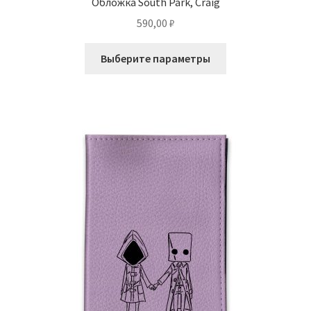
Обложка South Park, Craig
590,00
₽
Этот
Выберите параметры
товар
имеет
несколько
вариаций.
Опции
можно
выбрать
на
странице
товара.